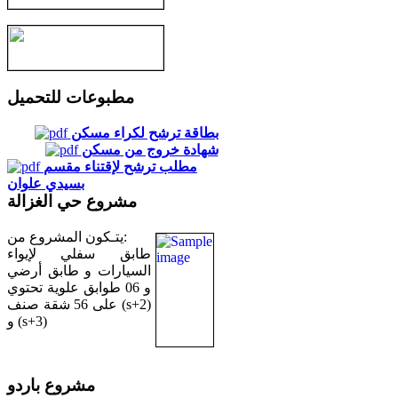
مطبوعات للتحميل
بطاقة ترشح لكراء مسكن
شهادة خروج من مسكن
مطلب ترشح لإقتناء مقسم
بسيدي علوان
مشروع حي الغزالة
يتـكون المشروع من:
طابق سفلي لإيواء
السيارات و طابق أرضي
و 06 طوابق علوية تحتوي
على 56 شقة صنف (s+2)
و (s+3)
مشروع باردو