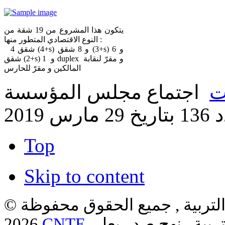
يتكون هذا المشروع من 19 شقة من
النوع الاقتصادي المتطور منها :
4 شقق (4+s) و 8 شقق (3+s) و 6
شقق (2+s) و 1 duplex و مقرّ لنقابة
المالكين و مقرّ للحارس
ت
اجتماع مجلس المؤسسة
2 مارس 2019
Top
Skip to content
لتربية , جميع الحقوق محفوظة ©
ربية , نهج صدر بعل،
CNTE
2026