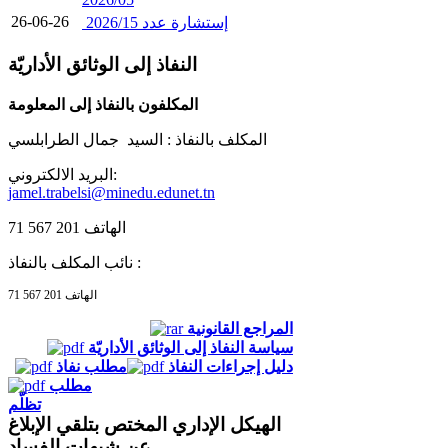
26-06-26
إستشارة عدد 2026/15
النفاذ إلى الوثائق الأداريّة
المكلفون بالنفاذ إلى المعلومة
المكلف بالنفاذ :
السيد جمال الطرابلسي
البريد الالكتروني:
jamel.trabelsi@minedu.edunet.tn
الهاتف 201 567 71
نائب المكلف بالنفاذ :
الهاتف 201 567 71
المراجع القانونية
سياسة النفاذ إلى الوثائق الأداريّة
دليل إجراءات النفاذ
مطلب نفاذ
مطلب
تظلّم
الهيكل الإداري المختص بتلقي الإبلاغ
عن شبهات الفساد