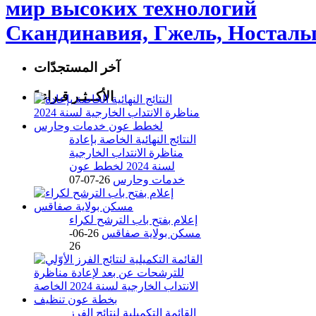
мир высоких технологий
Скандинавия, Гжель, Носталь
آخر المستجدّات
الأكــثـر قـراءةً
النتائج النهائية الخاصة بإعادة
مناظرة الانتداب الخارجية
لسنة 2024 لخطط عون
خدمات وحارس
26-07-07
إعلام بفتح باب الترشح لكراء
مسكن بولاية صفاقس
26-06-
26
القائمة التكميلية لنتائج الفرز