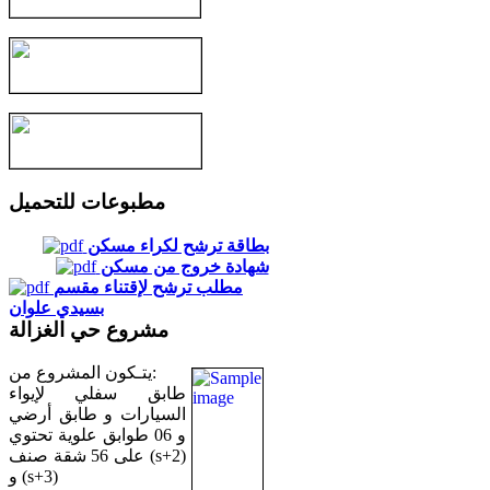
مطبوعات للتحميل
بطاقة ترشح لكراء مسكن
شهادة خروج من مسكن
مطلب ترشح لإقتناء مقسم
بسيدي علوان
مشروع حي الغزالة
يتـكون المشروع من:
طابق سفلي لإيواء
السيارات و طابق أرضي
و 06 طوابق علوية تحتوي
على 56 شقة صنف (s+2)
و (s+3)