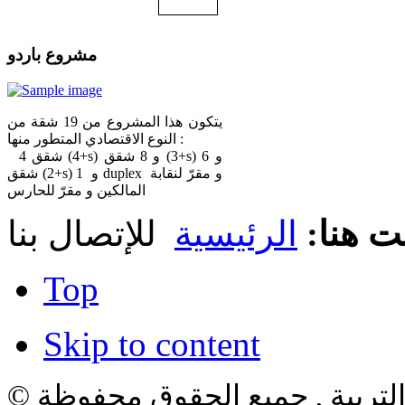
مشروع باردو
يتكون هذا المشروع من 19 شقة من
النوع الاقتصادي المتطور منها :
4 شقق (4+s) و 8 شقق (3+s) و 6
شقق (2+s) و 1 duplex و مقرّ لنقابة
المالكين و مقرّ للحارس
ت هنا:
الرئيسية
Top
Skip to content
لتربية , جميع الحقوق محفوظة ©