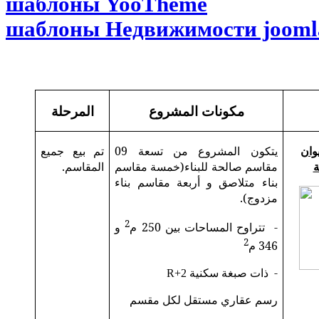
шаблоны YooTheme
шаблоны Недвижимости jooml
مكونات المشروع
المرحلة
وان
يتكون المشروع من تسعة 09
تم بيع جميع
ة
مقاسم صالحة للبناء(خمسة مقاسم
المقاسم.
بناء متلاصق و أربعة مقاسم بناء
مزدوج).
2
-
تتراوح المساحات بين 250 م
و
2
346 م
-
ذات صبغة سكنية
R+2
رسم عقاري مستقل لكل مقسم