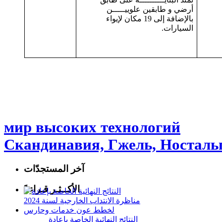
أرضي و طابقين علوييـــــن
بالإضافة إلى 19 مكان لإيواء
السيارات.
мир высоких технологий
Скандинавия, Гжель, Носталь
آخر المستجدّات
الأكــثـر قـراءةً
النتائج النهائية الخاصة بإعادة