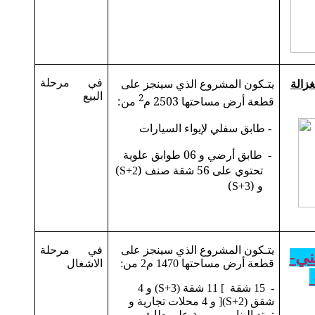
زالة
يتـكون المشروع الذي سينجز على
في مرحلة
البيع
2
قطعة أرض مساحتها 2503 م
من:
طابق سفلي لإيواء السيارات
-
طابق أرضي و 06 طوابق علوية
-
تحتوي على 56 شقة صنف (
)
S+2
و (
)
S+3
يتـكون المشروع الذي سينجز على
في مرحلة
ني-
قطعة أرض مساحتها 1470 م2 من:
الاشغال
- 15 شقة ] 11 شقة (S+3) و 4
شقق (S+2)[ و 4 محلات تجارية و
تمتد البنايــــــــــة على طابق