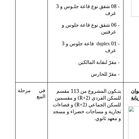
08 شقق نوع قاعة جلـوس و 3
-
غرف
06 شقق نوع قاعة جلوس و
-
غرفتين
01
قاعة جلوس و 3
duplex
-
غرف
مقرّ لنقابة المالكين
-
مقرّ للحارس
-
وان
يتـكون المشروع من 113 مقسم
في مرحلة
البيع
يانة
للسكن الفردي (R+2) و مقسمين
للسكن الجماعي (R+2) و فضاءات
تجارية و مساحات خضراء و مسجد
و معهد ثانوي.