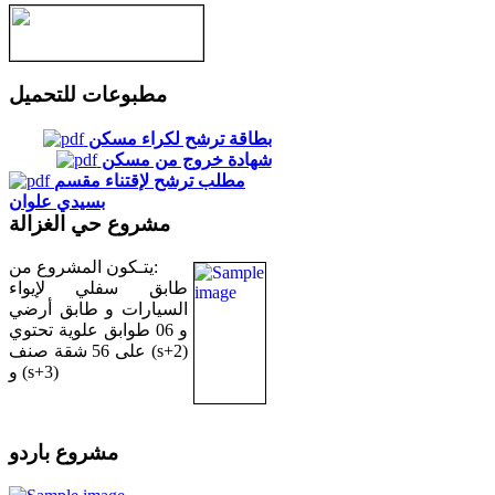
مطبوعات للتحميل
بطاقة ترشح لكراء مسكن
شهادة خروج من مسكن
مطلب ترشح لإقتناء مقسم
بسيدي علوان
مشروع حي الغزالة
يتـكون المشروع من:
طابق سفلي لإيواء
السيارات و طابق أرضي
و 06 طوابق علوية تحتوي
على 56 شقة صنف (s+2)
و (s+3)
مشروع باردو