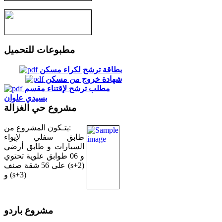
مطبوعات للتحميل
بطاقة ترشح لكراء مسكن
شهادة خروج من مسكن
مطلب ترشح لإقتناء مقسم
بسيدي علوان
مشروع حي الغزالة
يتـكون المشروع من:
طابق سفلي لإيواء
السيارات و طابق أرضي
و 06 طوابق علوية تحتوي
على 56 شقة صنف (s+2)
و (s+3)
مشروع باردو