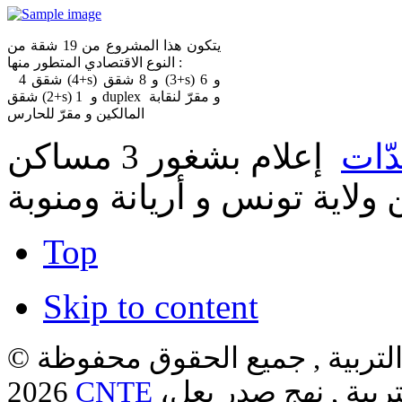
يتكون هذا المشروع من 19 شقة من
النوع الاقتصادي المتطور منها :
4 شقق (4+s) و 8 شقق (3+s) و 6
شقق (2+s) و 1 duplex و مقرّ لنقابة
المالكين و مقرّ للحارس
ّات
إعلام بشغور 3 مساكن
ولاية تونس و أريانة ومنوبة
Top
Skip to content
لتربية , جميع الحقوق محفوظة ©
ربية , نهج صدر بعل،
CNTE
2026