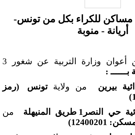
إعلام بشغور3 مساكن للكراء بكل من تونس-
أريانة - منوبة
يعلم ديوان مساكن أعوان وزارة التربية عن شغور 3
 بــــــ :
دائية بيرين
من ولاية
تونس (رمز
لنصر1 طريق المنيهلة
من
 12400201)