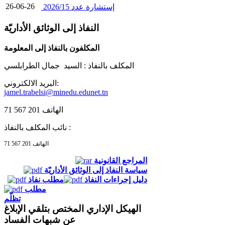
26-06-26
إستشارة عدد 2026/15
النفاذ إلى الوثائق الأداريّة
المكلفون بالنفاذ إلى المعلومة
المكلف بالنفاذ :
السيد جمال الطرابلسي
البريد الالكتروني:
jamel.trabelsi@minedu.edunet.tn
الهاتف 201 567 71
نائب المكلف بالنفاذ :
الهاتف 201 567 71
المراجع القانونية
سياسة النفاذ إلى الوثائق الأداريّة
دليل إجراءات النفاذ
مطلب نفاذ
مطلب
تظلّم
الهيكل الإداري المختص بتلقي الإبلاغ
عن شبهات الفساد