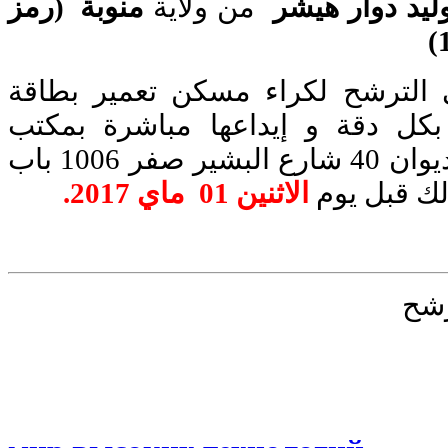
لوليد دوار هيشر
من ولاية
منوبة (رمز
 الترشح لكراء مسكن تعمير بطاقة
بكل دقة و إيداعها مباشرة بمكتب
الضبط المركزي للديوان 40 شارع البشير صفر 1006 باب
ك قبل يوم
الاثنين 01 ماي 2017
.
رشح