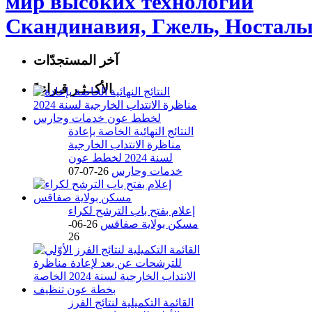
мир высоких технологий
Скандинавия, Гжель, Носталь
آخر المستجدّات
الأكــثـر قـراءةً
النتائج النهائية الخاصة بإعادة
مناظرة الانتداب الخارجية
لسنة 2024 لخطط عون
خدمات وحارس
26-07-07
إعلام بفتح باب الترشح لكراء
مسكن بولاية صفاقس
26-06-
26
القائمة التكميلية لنتائج الفرز