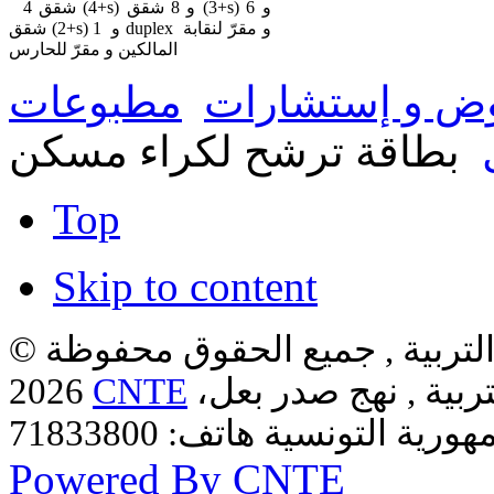
4 شقق (4+s) و 8 شقق (3+s) و 6
شقق (2+s) و 1 duplex و مقرّ لنقابة
المالكين و مقرّ للحارس
ض و إستشارات
مطبوعات
بطاقة ترشح لكراء مسكن
Top
Skip to content
لتربية , جميع الحقوق محفوظة ©
ربية , نهج صدر بعل،
CNTE
2026
Powered By CNTE