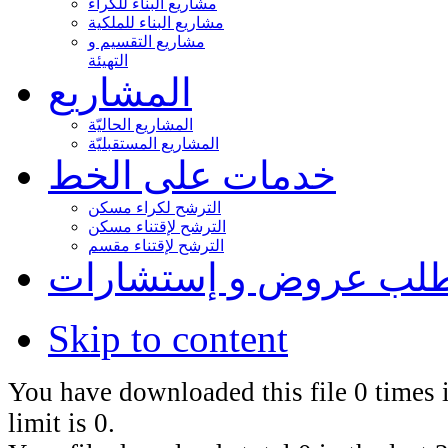
مشاريع البناء للكراء
مشاريع البناء للملكية
مشاريع التقسيم و
التهيئة
المشاريع
المشاريع الحاليّة
المشاريع المستقبليّة
خدمات على الخط
الترشح لكراء مسكن
الترشح لإقتناء مسكن
الترشح لإقتناء مقسم
لب عروض و إستشارات
Skip to content
You have downloaded this file 0 times i
limit is 0.