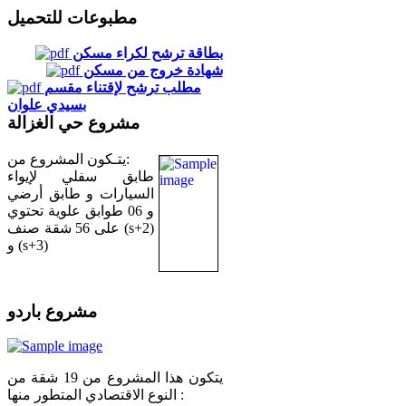
مطبوعات للتحميل
بطاقة ترشح لكراء مسكن
شهادة خروج من مسكن
مطلب ترشح لإقتناء مقسم
بسيدي علوان
مشروع حي الغزالة
يتـكون المشروع من:
طابق سفلي لإيواء
السيارات و طابق أرضي
و 06 طوابق علوية تحتوي
على 56 شقة صنف (s+2)
و (s+3)
مشروع باردو
يتكون هذا المشروع من 19 شقة من
النوع الاقتصادي المتطور منها :