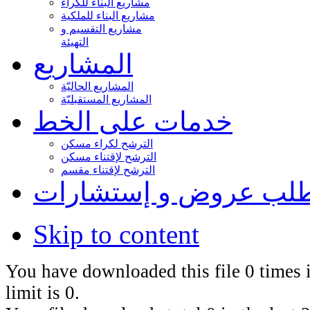
مشاريع البناء للكراء
مشاريع البناء للملكية
مشاريع التقسيم و
التهيئة
المشاريع
المشاريع الحاليّة
المشاريع المستقبليّة
خدمات على الخط
الترشح لكراء مسكن
الترشح لإقتناء مسكن
الترشح لإقتناء مقسم
لب عروض و إستشارات
Skip to content
You have downloaded this file 0 times i
limit is 0.