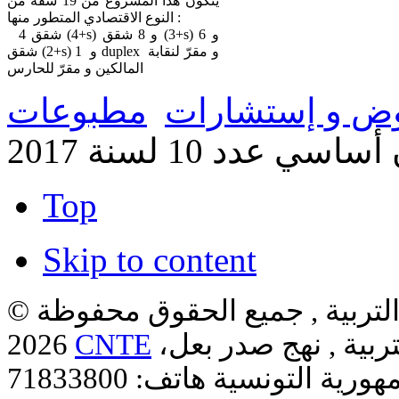
يتكون هذا المشروع من 19 شقة من
النوع الاقتصادي المتطور منها :
4 شقق (4+s) و 8 شقق (3+s) و 6
شقق (2+s) و 1 duplex و مقرّ لنقابة
المالكين و مقرّ للحارس
ض و إستشارات
مطبوعات
سي عدد 10 لسنة 2017
Top
Skip to content
لتربية , جميع الحقوق محفوظة ©
ربية , نهج صدر بعل،
CNTE
2026