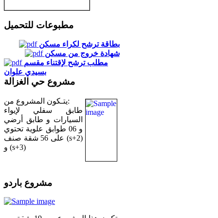
مطبوعات للتحميل
بطاقة ترشح لكراء مسكن
شهادة خروج من مسكن
مطلب ترشح لإقتناء مقسم
بسيدي علوان
مشروع حي الغزالة
يتـكون المشروع من:
طابق سفلي لإيواء
السيارات و طابق أرضي
و 06 طوابق علوية تحتوي
على 56 شقة صنف (s+2)
و (s+3)
مشروع باردو