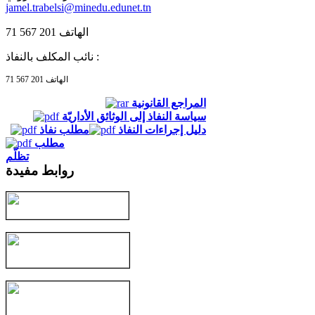
jamel.trabelsi@minedu.edunet.tn
الهاتف 201 567 71
نائب المكلف بالنفاذ :
الهاتف 201 567 71
المراجع القانونية
سياسة النفاذ إلى الوثائق الأداريّة
دليل إجراءات النفاذ
مطلب نفاذ
مطلب
تظلّم
روابط مفيدة