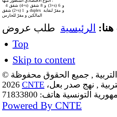
النوع الاقتصادي المتطور منها :
4 شقق (4+s) و 8 شقق (3+s) و 6
شقق (2+s) و 1 duplex و مقرّ لنقابة
المالكين و مقرّ للحارس
هنا:
الرئيسية
طلب عروض
Top
Skip to content
لتربية , جميع الحقوق محفوظة ©
ربية , نهج صدر بعل،
CNTE
2026
Powered By CNTE