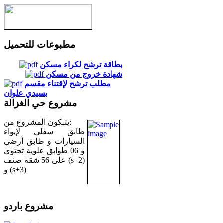
مطبوعات للتحميل
بطاقة ترشح لكراء مسكن
شهادة خروج من مسكن
مطلب ترشح لإقتناء مقسم
بسيدي علوان
مشروع حي الغزالة
يتـكون المشروع من:
طابق سفلي لإيواء
السيارات و طابق أرضي
و 06 طوابق علوية تحتوي
على 56 شقة صنف (s+2)
و (s+3)
مشروع باردو