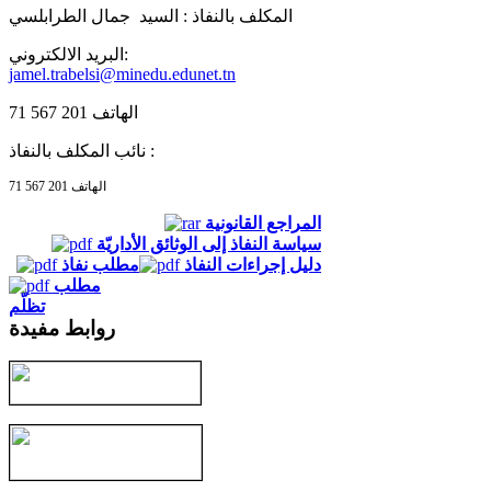
المكلف بالنفاذ :
السيد جمال الطرابلسي
البريد الالكتروني:
jamel.trabelsi@minedu.edunet.tn
الهاتف 201 567 71
نائب المكلف بالنفاذ :
الهاتف 201 567 71
المراجع القانونية
سياسة النفاذ إلى الوثائق الأداريّة
دليل إجراءات النفاذ
مطلب نفاذ
مطلب
تظلّم
روابط مفيدة