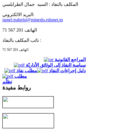
المكلف بالنفاذ :
السيد جمال الطرابلسي
البريد الالكتروني:
jamel.trabelsi@minedu.edunet.tn
الهاتف 201 567 71
نائب المكلف بالنفاذ :
الهاتف 201 567 71
المراجع القانونية
سياسة النفاذ إلى الوثائق الأداريّة
دليل إجراءات النفاذ
مطلب نفاذ
مطلب
تظلّم
روابط مفيدة