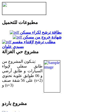
مطبوعات للتحميل
بطاقة ترشح لكراء مسكن
شهادة خروج من مسكن
مطلب ترشح لإقتناء مقسم
بسيدي علوان
مشروع حي الغزالة
يتـكون المشروع من:
طابق سفلي لإيواء
السيارات و طابق أرضي
و 06 طوابق علوية تحتوي
على 56 شقة صنف (s+2)
و (s+3)
مشروع باردو