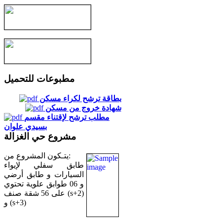
مطبوعات للتحميل
بطاقة ترشح لكراء مسكن
شهادة خروج من مسكن
مطلب ترشح لإقتناء مقسم
بسيدي علوان
مشروع حي الغزالة
يتـكون المشروع من:
طابق سفلي لإيواء
السيارات و طابق أرضي
و 06 طوابق علوية تحتوي
على 56 شقة صنف (s+2)
و (s+3)