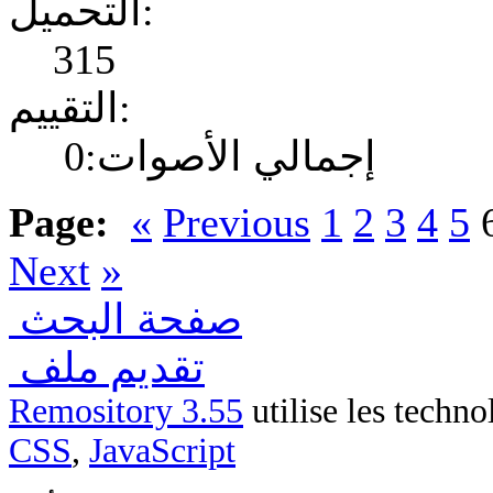
التحميل:
315
التقييم:
إجمالي الأصوات:0
Page:
«
Previous
1
2
3
4
5
Next
»
صفحة البحث
تقديم ملف
Remository 3.55
utilise les techn
CSS
,
JavaScript