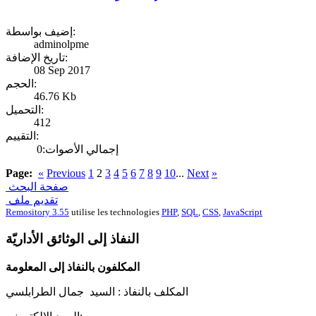
إضيف بواسطة:
adminolpme
تاريخ الإضافة:
08 Sep 2017
الحجم:
46.76 Kb
التحميل:
412
التقييم:
إجمالي الأصوات:0
Page:
«
Previous
1
2
3
4
5
6
7
8
9
10
...
Next
»
صفحة البحث
تقديم ملف
Remository 3.55
utilise les technologies
PHP
,
SQL
,
CSS
,
JavaScript
النفاذ إلى الوثائق الأداريّة
المكلفون بالنفاذ إلى المعلومة
المكلف بالنفاذ :
السيد جمال الطرابلسي