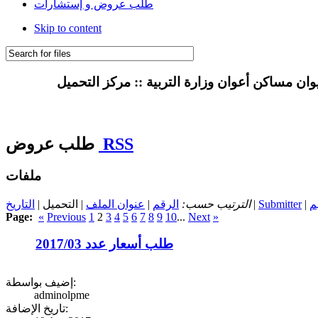
طلب عروض و إستشارات
Skip to content
RSS
طلب عروض
ملفات
م
|
Submitter
|
الترتيب حسب:
الرقم
|
عنوان الملف
| التحميل |
التاريخ
Page:
«
Previous
1
2
3
4
5
6
7
8
9
10
...
Next
»
طلب أسعار عدد 2017/03
إضيف بواسطة:
adminolpme
تاريخ الإضافة: