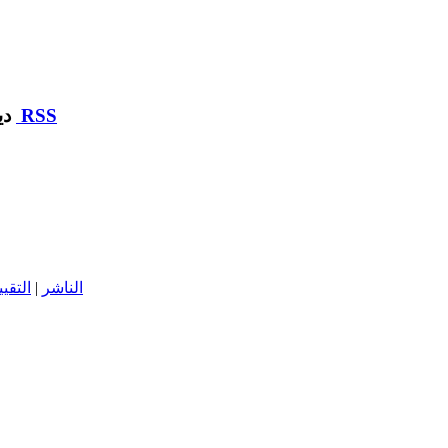
RSS
ديوان مساكن أعوان وزارة التربية :: مركز التحميل
الناشر
|
التقيي