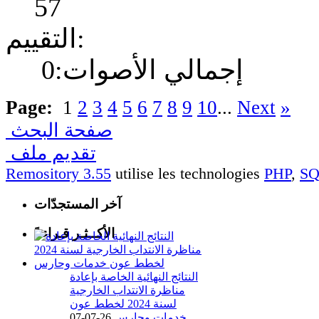
57
التقييم:
إجمالي الأصوات:0
Page:
1
2
3
4
5
6
7
8
9
10
...
Next
»
صفحة البحث
تقديم ملف
Remository 3.55
utilise les technologies
PHP
,
S
آخر المستجدّات
الأكــثـر قـراءةً
النتائج النهائية الخاصة بإعادة
مناظرة الانتداب الخارجية
لسنة 2024 لخطط عون
خدمات وحارس
26-07-07