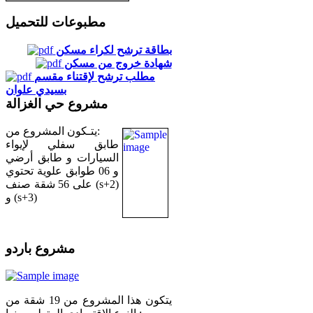
مطبوعات للتحميل
بطاقة ترشح لكراء مسكن
شهادة خروج من مسكن
مطلب ترشح لإقتناء مقسم
بسيدي علوان
مشروع حي الغزالة
يتـكون المشروع من:
طابق سفلي لإيواء
السيارات و طابق أرضي
و 06 طوابق علوية تحتوي
على 56 شقة صنف (s+2)
و (s+3)
مشروع باردو
يتكون هذا المشروع من 19 شقة من