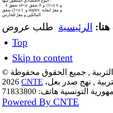
النوع الاقتصادي المتطور منها :
4 شقق (4+s) و 8 شقق (3+s) و 6
شقق (2+s) و 1 duplex و مقرّ لنقابة
المالكين و مقرّ للحارس
هنا:
الرئيسية
طلب عروض
Top
Skip to content
لتربية , جميع الحقوق محفوظة ©
ربية , نهج صدر بعل،
CNTE
2026
Powered By CNTE