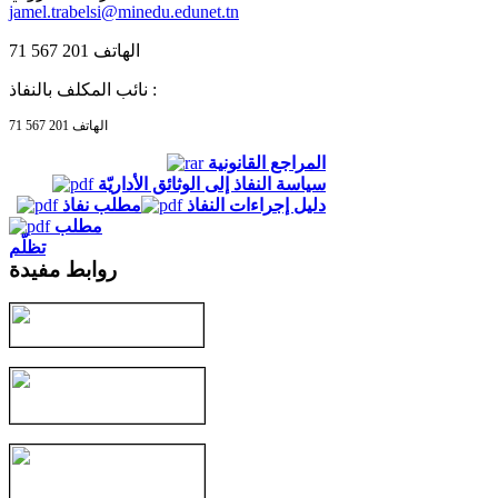
jamel.trabelsi@minedu.edunet.tn
الهاتف 201 567 71
نائب المكلف بالنفاذ :
الهاتف 201 567 71
المراجع القانونية
سياسة النفاذ إلى الوثائق الأداريّة
دليل إجراءات النفاذ
مطلب نفاذ
مطلب
تظلّم
روابط مفيدة