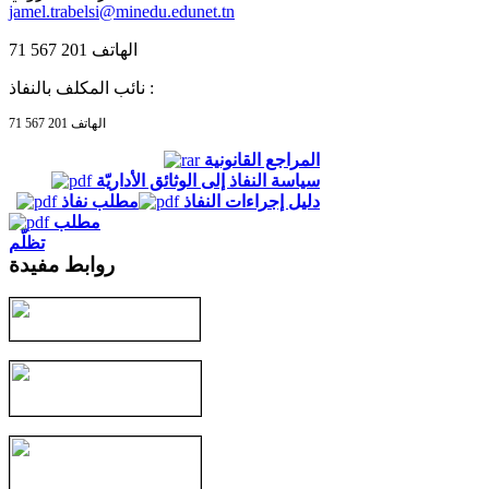
jamel.trabelsi@minedu.edunet.tn
الهاتف 201 567 71
نائب المكلف بالنفاذ :
الهاتف 201 567 71
المراجع القانونية
سياسة النفاذ إلى الوثائق الأداريّة
دليل إجراءات النفاذ
مطلب نفاذ
مطلب
تظلّم
روابط مفيدة