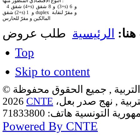
النوع الاقتصادي المتطور منها :
4 شقق (4+s) و 8 شقق (3+s) و 6
شقق (2+s) و 1 duplex و مقرّ لنقابة
المالكين و مقرّ للحارس
هنا:
الرئيسية
طلب عروض
Top
Skip to content
لتربية , جميع الحقوق محفوظة ©
ربية , نهج صدر بعل،
CNTE
2026
Powered By CNTE