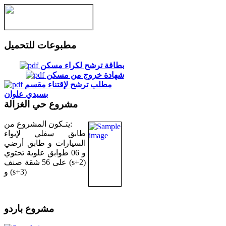
مطبوعات للتحميل
بطاقة ترشح لكراء مسكن
شهادة خروج من مسكن
مطلب ترشح لإقتناء مقسم
بسيدي علوان
مشروع حي الغزالة
يتـكون المشروع من:
طابق سفلي لإيواء
السيارات و طابق أرضي
و 06 طوابق علوية تحتوي
على 56 شقة صنف (s+2)
و (s+3)
مشروع باردو