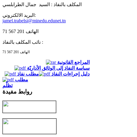
المكلف بالنفاذ :
السيد جمال الطرابلسي
البريد الالكتروني:
jamel.trabelsi@minedu.edunet.tn
الهاتف 201 567 71
نائب المكلف بالنفاذ :
الهاتف 201 567 71
المراجع القانونية
سياسة النفاذ إلى الوثائق الأداريّة
دليل إجراءات النفاذ
مطلب نفاذ
مطلب
تظلّم
روابط مفيدة