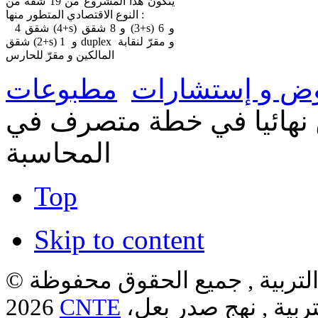
يتكون هذا المشروع من 19 شقة من
النوع الاقتصادي المتطور منها :
4 شقق (4+s) و 8 شقق (3+s) و 6
شقق (2+s) و 1 duplex و مقرّ لنقابة
المالكين و مقرّ للحارس
ض و إستشارات
مطبوعات
ن نهائيا في خطة متصرف في
المحاسبة
Top
Skip to content
لتربية , جميع الحقوق محفوظة ©
ربية , نهج صدر بعل،
CNTE
2026