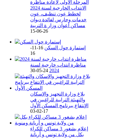
المرحلة الاولى لإعادة مناظرة
الانتداب الخارجية لسنة 2024
لخطط عون تنظيف، عون
خدمات وحارس لفائدة ديوان
مساكن أعوان وزار ة التربية
26-06-15
إستمارة حول السكن
16-11-
16
مناظرة انتداب خارجية لسنة
24-05-30
2024
بلاغ وزارة التجهيز والإسكان
والتهيئة الترابية للراغبين في
الإنتفاع ببرنامج المسكن الأول
17-02-03
إعلام بشغور 3 مساكن للكراء
بكل من ولاية تونس و أريانة