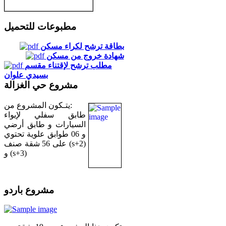
مطبوعات للتحميل
بطاقة ترشح لكراء مسكن
شهادة خروج من مسكن
مطلب ترشح لإقتناء مقسم
بسيدي علوان
مشروع حي الغزالة
يتـكون المشروع من:
طابق سفلي لإيواء
السيارات و طابق أرضي
و 06 طوابق علوية تحتوي
على 56 شقة صنف (s+2)
و (s+3)
مشروع باردو