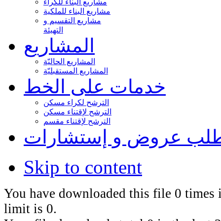
مشاريع البناء للكراء
مشاريع البناء للملكية
مشاريع التقسيم و
التهيئة
المشاريع
المشاريع الحاليّة
المشاريع المستقبليّة
خدمات على الخط
الترشح لكراء مسكن
الترشح لإقتناء مسكن
الترشح لإقتناء مقسم
لب عروض و إستشارات
Skip to content
You have downloaded this file 0 times i
limit is 0.