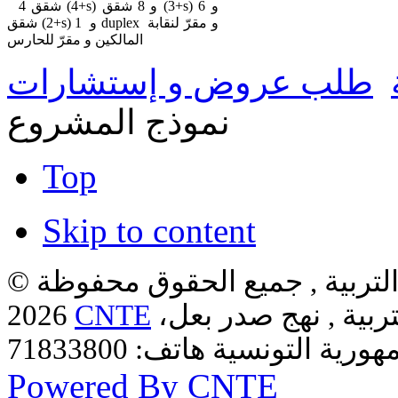
4 شقق (4+s) و 8 شقق (3+s) و 6
شقق (2+s) و 1 duplex و مقرّ لنقابة
المالكين و مقرّ للحارس
طلب عروض و إستشارات
نموذج المشروع
Top
Skip to content
لتربية , جميع الحقوق محفوظة ©
ربية , نهج صدر بعل،
CNTE
2026
Powered By CNTE