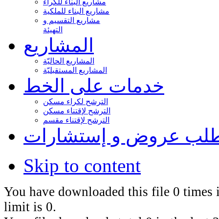
مشاريع البناء للكراء
مشاريع البناء للملكية
مشاريع التقسيم و
التهيئة
المشاريع
المشاريع الحاليّة
المشاريع المستقبليّة
خدمات على الخط
الترشح لكراء مسكن
الترشح لإقتناء مسكن
الترشح لإقتناء مقسم
لب عروض و إستشارات
Skip to content
You have downloaded this file 0 times i
limit is 0.