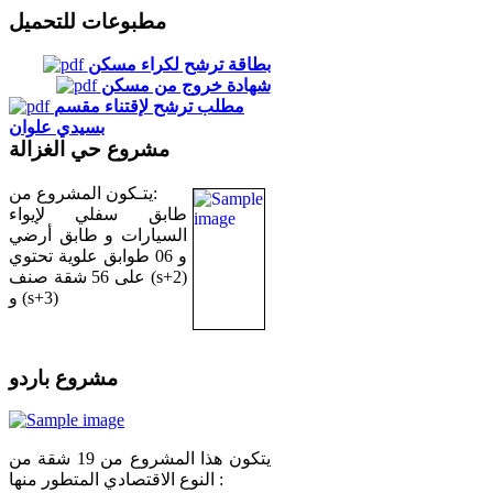
مطبوعات للتحميل
بطاقة ترشح لكراء مسكن
شهادة خروج من مسكن
مطلب ترشح لإقتناء مقسم
بسيدي علوان
مشروع حي الغزالة
يتـكون المشروع من:
طابق سفلي لإيواء
السيارات و طابق أرضي
و 06 طوابق علوية تحتوي
على 56 شقة صنف (s+2)
و (s+3)
مشروع باردو
يتكون هذا المشروع من 19 شقة من
النوع الاقتصادي المتطور منها :