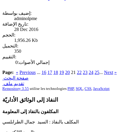
إضيف بواسطة:
adminolpme
تاريخ الإضافة:
28 Dec 2016
الحجم:
1,956.26 Kb
التحميل:
350
التقييم:
إجمالي الأصوات:0
Page:
«
Previous
...
16
17
18
19
20
21
22
23
24
25
...
Next
»
صفحة البحث
تقديم ملف
Remository 3.55
utilise les technologies
PHP
,
SQL
,
CSS
,
JavaScript
النفاذ إلى الوثائق الأداريّة
المكلفون بالنفاذ إلى المعلومة
المكلف بالنفاذ :
السيد جمال الطرابلسي