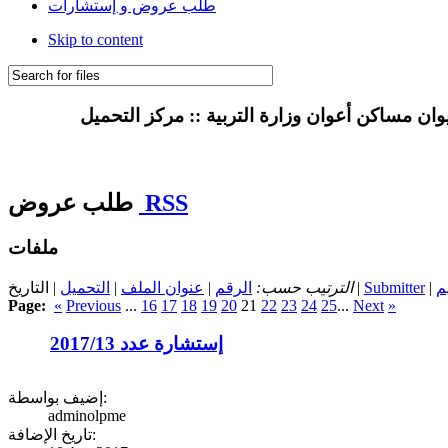
طلب عروض و إستشارات
Skip to content
RSS
طلب عروض
ملفات
م
|
Submitter
| التاريخ |
الترتيب حسب:
الرقم
|
عنوان الملف
|
التحميل
Page:
«
Previous
...
16
17
18
19
20
21
22
23
24
25
...
Next
»
إستشارة عدد 2017/13
إضيف بواسطة:
adminolpme
تاريخ الإضافة: