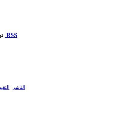
RSS
ديوان مساكن أعوان وزارة التربية :: مركز التحميل
الناشر
|
التقيي